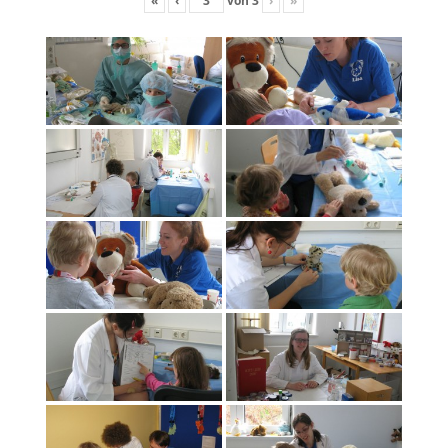
«
‹
von
3
›
»