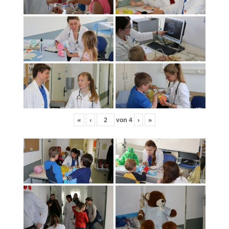
«
‹
von
4
›
»