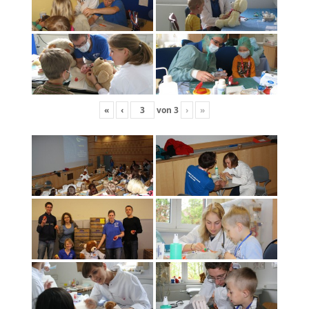
«
‹
von
3
›
»