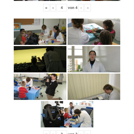
«
‹
von
4
›
»