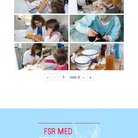
«
‹
von
3
›
»