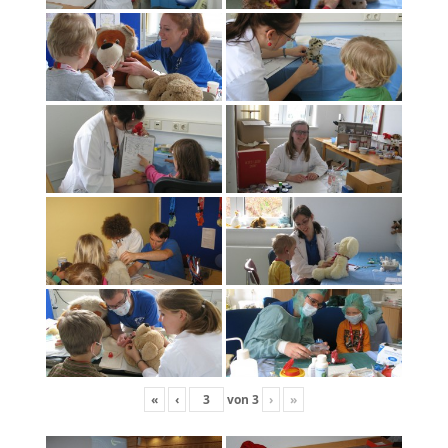
«
‹
von
3
›
»