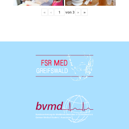
«
‹
von
3
›
»