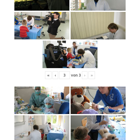
«
‹
von
3
›
»