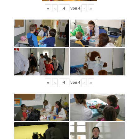
«
‹
von
4
›
»
«
‹
von
4
›
»