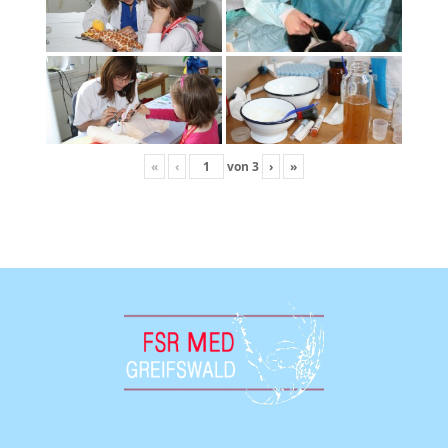
«
‹
von
3
›
»