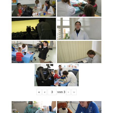
«
‹
von
3
›
»