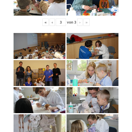
«
‹
von
3
›
»