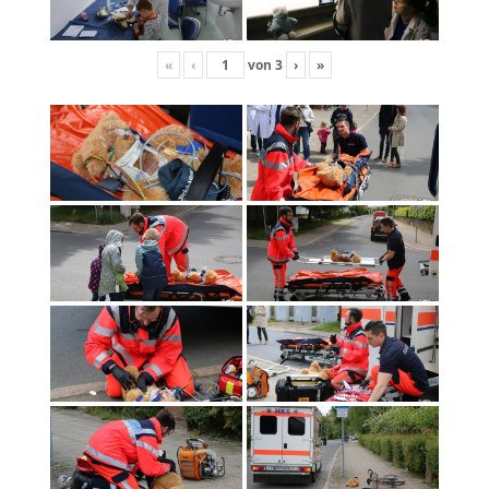
«
‹
von
3
›
»