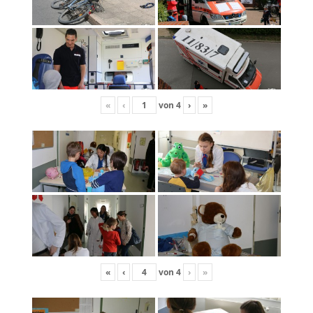
«
‹
von
4
›
»
«
‹
von
4
›
»