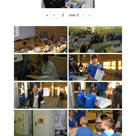
«
‹
von
3
›
»