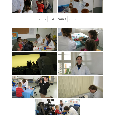
«
‹
von
4
›
»