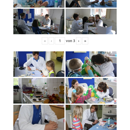
«
‹
von
3
›
»