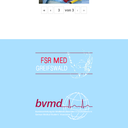
«
‹
von
3
›
»