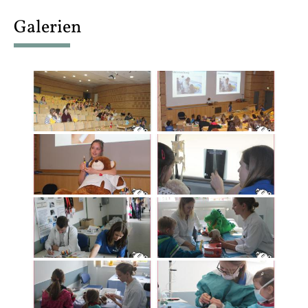
content
Galerien