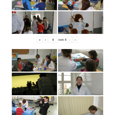
«
‹
von
4
›
»