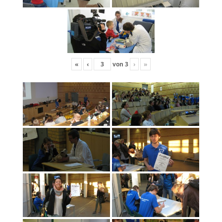
«
‹
von
3
›
»