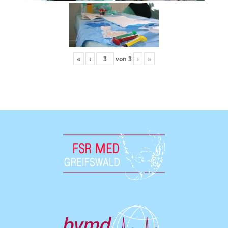
«
‹
von
3
›
»