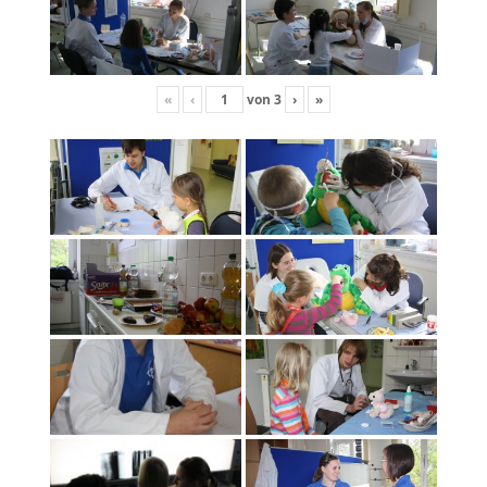
«
‹
von
3
›
»