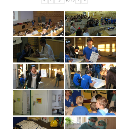
«
‹
von
3
›
»