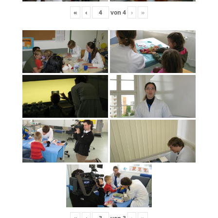
«
‹
von
4
›
»