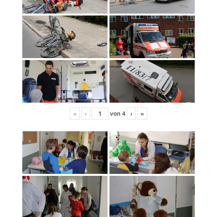
«
‹
von
4
›
»