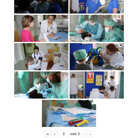
«
‹
von
3
›
»