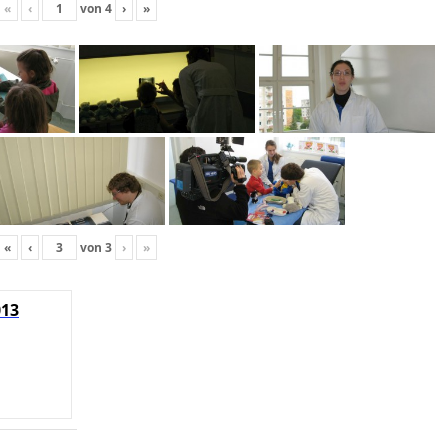
«
‹
von
4
›
»
«
‹
von
3
›
»
013