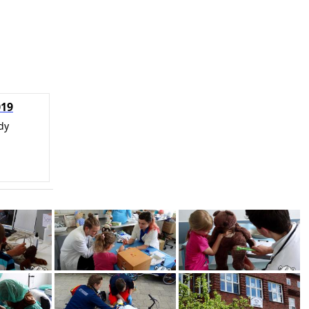
019
dy