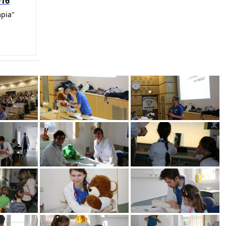
016
mpia"