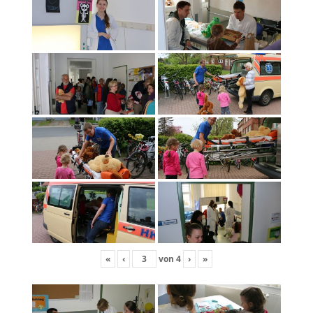
«
‹
von
4
›
»