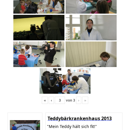
«
‹
von
3
›
»
Teddybärkrankenhaus 2013
"Mein Teddy hält sich fit!"