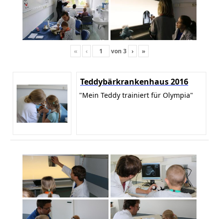
«
‹
von
3
›
»
Teddybärkrankenhaus 2016
"Mein Teddy trainiert für Olympia"