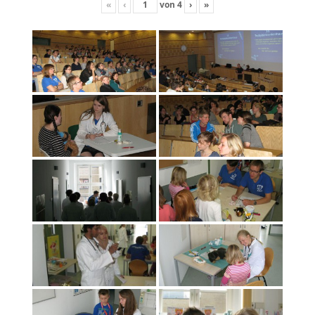
«
‹
von
4
›
»