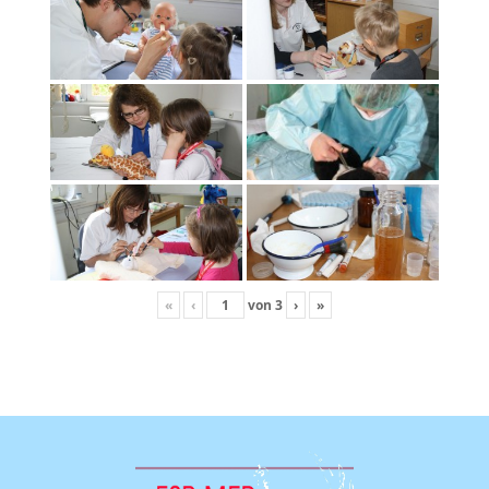
«
‹
von
3
›
»