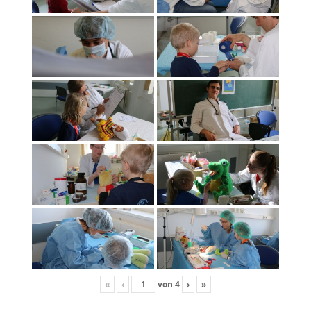
«
‹
von
4
›
»