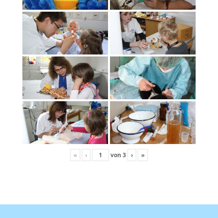
«
‹
von
3
›
»