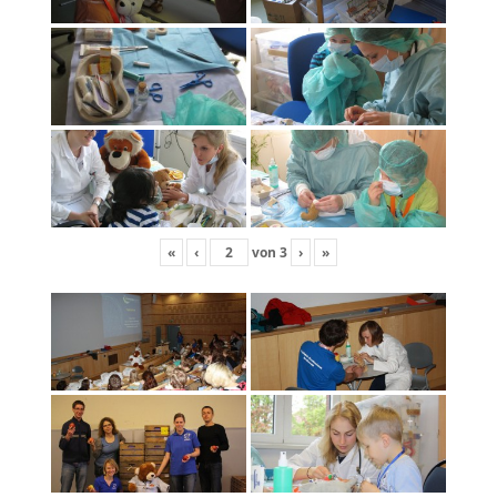
«
‹
von
3
›
»