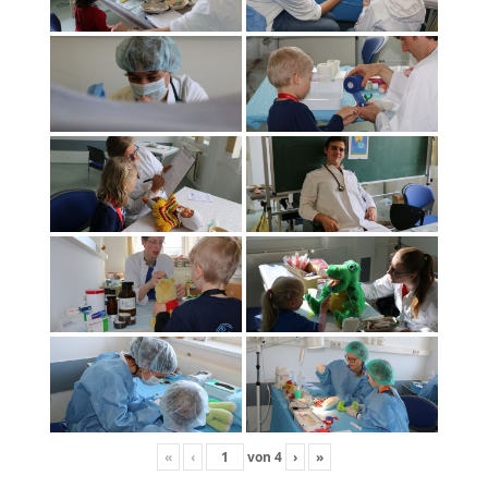
«
‹
von
4
›
»