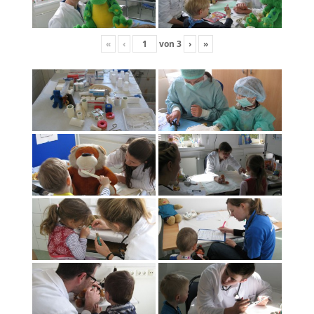
«
‹
von
3
›
»