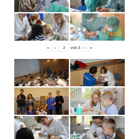
«
‹
von
3
›
»