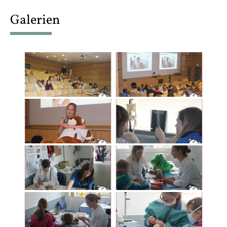
content
Galerien