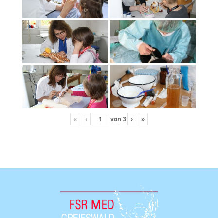
«
‹
von
3
›
»