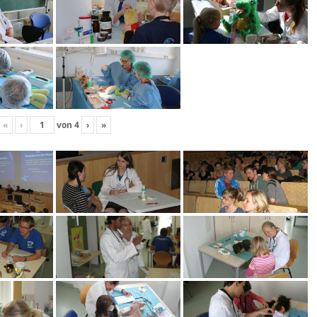
«
‹
von
4
›
»