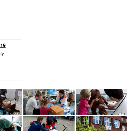
019
dy