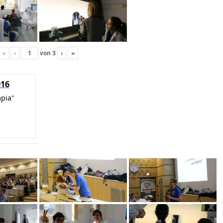
«
‹
von
3
›
»
016
mpia"