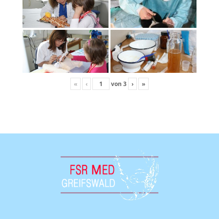
«
‹
von
3
›
»