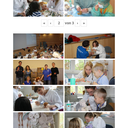
«
‹
von
3
›
»