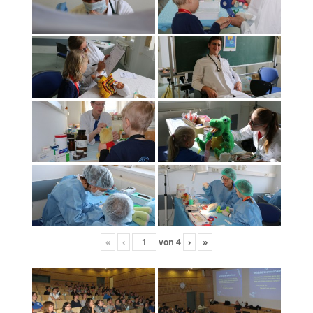
«
‹
von
4
›
»