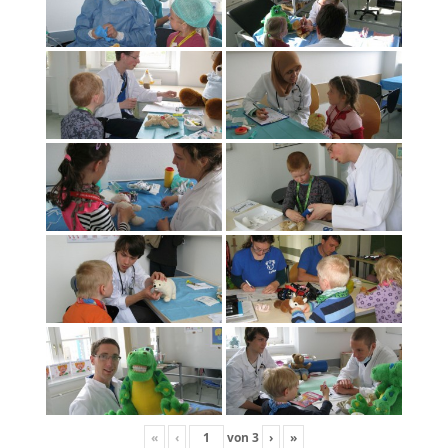
«
‹
von
3
›
»