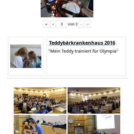
«
‹
von
3
›
»
Teddybärkrankenhaus 2016
"Mein Teddy trainiert für Olympia"