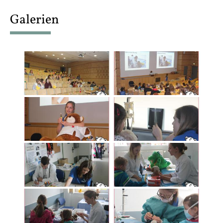
content
Galerien