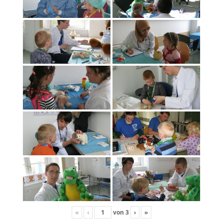
«
‹
von
3
›
»