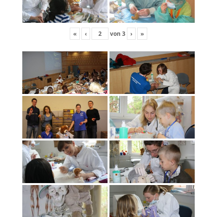
«
‹
von
3
›
»