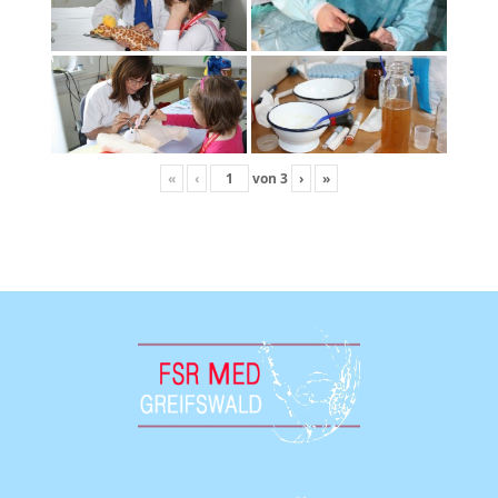
«
‹
von
3
›
»