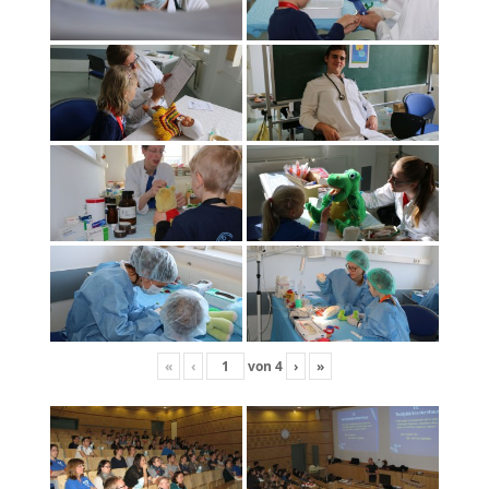
«
‹
von
4
›
»