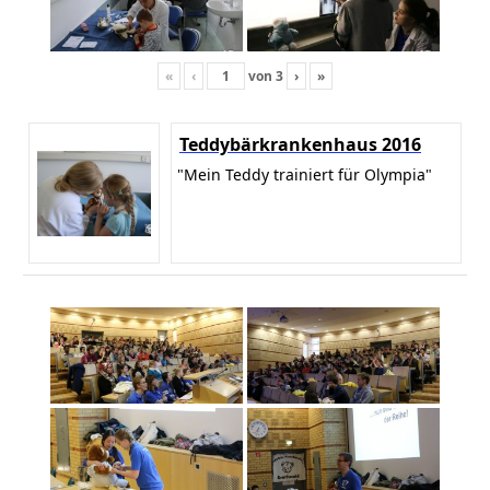
«
‹
von
3
›
»
Teddybärkrankenhaus 2016
"Mein Teddy trainiert für Olympia"