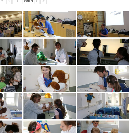
«
‹
von
4
›
»