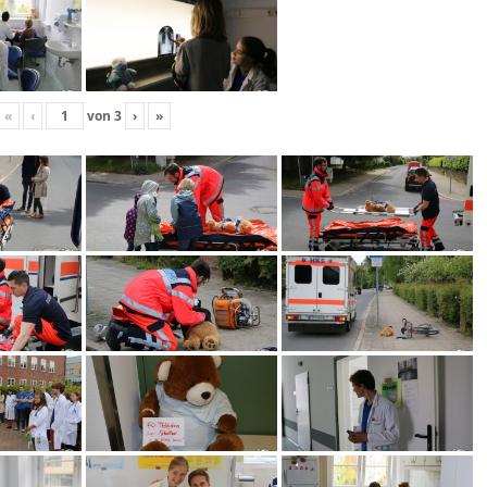
«
‹
von
3
›
»