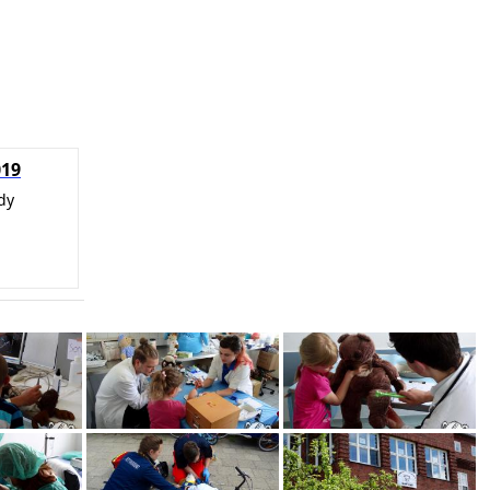
019
dy