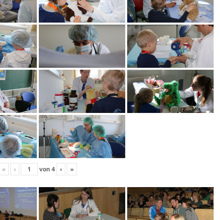
«
‹
von
4
›
»