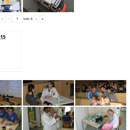
«
‹
von
4
›
»
015