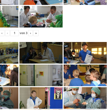
«
‹
von
3
›
»