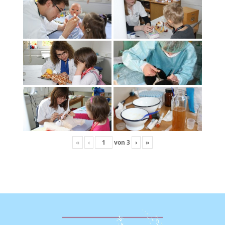
«
‹
von
3
›
»