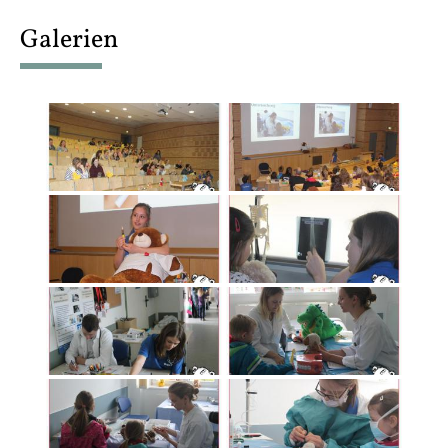
content
Galerien