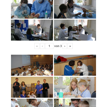
«
‹
von
3
›
»