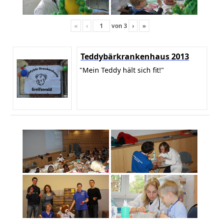
«
‹
von
3
›
»
Teddybärkrankenhaus 2013
"Mein Teddy hält sich fit!"