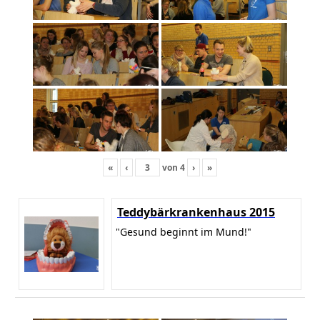
«
‹
von
4
›
»
Teddybärkrankenhaus 2015
"Gesund beginnt im Mund!"