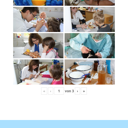
«
‹
von
3
›
»