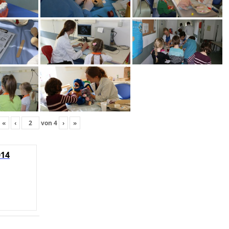
«
‹
von
4
›
»
014