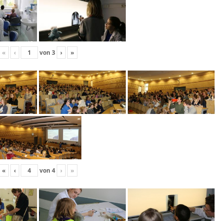
«
‹
von
3
›
»
«
‹
von
4
›
»