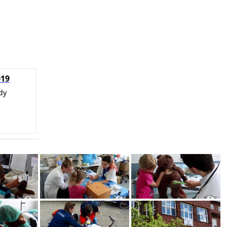
019
dy