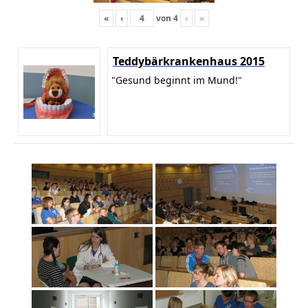
«
‹
von
4
›
»
Teddybärkrankenhaus 2015
"Gesund beginnt im Mund!"