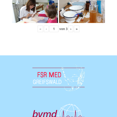
«
‹
von
3
›
»