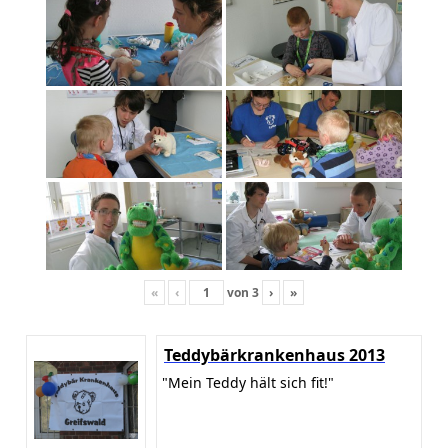
«
‹
von
3
›
»
Teddybärkrankenhaus 2013
"Mein Teddy hält sich fit!"