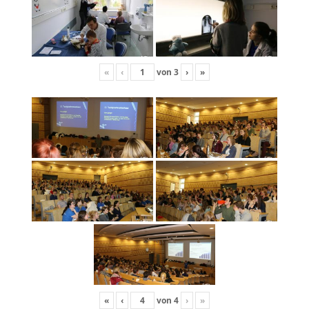
«
‹
von
3
›
»
«
‹
von
4
›
»