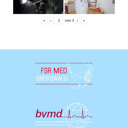
«
‹
von
3
›
»