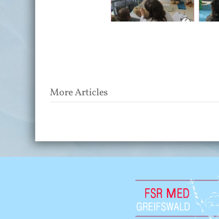
Post
More Articles
navigation